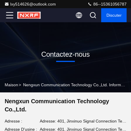
lxy514626@outlook.com
86--15361056787
Discuter
Contactez-nous
Maison
>
Nengxun Communication Technology Co.,Ltd. Informations De Contact
Nengxun Communication Technology
Co.,Ltd.
Adresse :
Adresse: 401, Jinxinuo Signal Connection Technology Industrial Park, n° 50, rue Baolong 2, rue Baolong, district de Longgang, ville de Shenzhen, province du Guangdong
Adresse D'usine :
Adresse: 401, Jinxinuo Signal Connection Technology Industrial Park, n° 50, rue Baolong 2, rue Baolong, district de Longgang, ville de Shenzhen, province du Guangdong