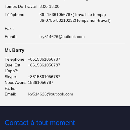
Temps De Travail
8:00-18:00
Téléphone
86--15361056787(Travail Le temps)
86-0755-83210232(Temps non-travail)
Fax :
Email :
lxy514626@outlook.com
Mr. Barry
Téléphone:
+8615361056787
Quel Est
+8615361056787
L'app?:
Skype:
+8615361056787
Nous Avons
15361056787
Parlé.:
Email:
lxy514626@outlook.com
Contact à tout moment