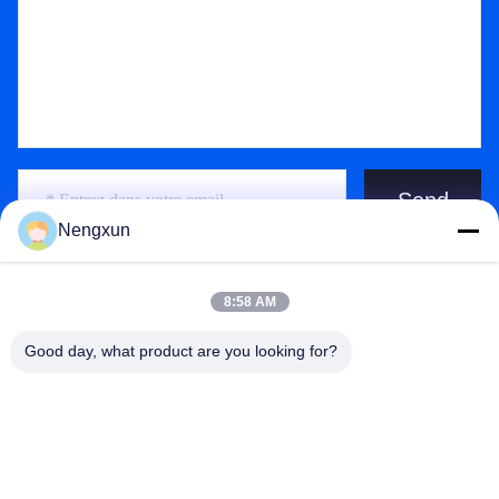
Send
Nengxun
8:58 AM
Good day, what product are you looking for?
Nengxun Communication Technology Co.,Ltd.
lxy514626@outlook.com
86--15361056787