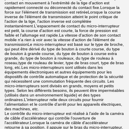
contact en mouvement à l'extrémité de la tige d'action est
rapidement connecté ou déconnecté du contact fixe.Lorsque la
force sur l'élément de transmission est retiréeLorsque la course
inverse de l'élément de transmission atteint le point critique de
l'action de la tige, l'action inverse est complétée
instantanément.L'espacement de contact du micro-interrupteur
est petit, la course d'action est courte, la force de pression est
faible et l'allumage est rapide.La vitesse d'action de son contact
mobile n'a rien à voir avec la vitesse d'action de l'élément de
transmissionLe micro-interrupteur est basé sur le type de broche,
qui peut être dérivé du type de bouton à courte course, du type
de bouton à grande course, du type de bouton à course extra
grande, du type de bouton à rouleaux, du type de rouleau à
roseau,type de rouleau de levier, type de bras court, type de bras
long, etc.Les micro-interrupteurs sont utilisés dans les
équipements électroniques et autres équipements pour les
dispositifs de contrôle automatique et de protection de la sécurité
qui nécessitent une commutation fréquente des circuits. Les
micro-interrupteurs sont divisés en grands, moyens et petits
types. Selon les différents besoins, ils peuvent être imperméables
(utilisés dans un environnement liquide) et des types
ordinaires.L'interrupteur relie deux circuits pour fournir
l'alimentation et le contrôle d'arrêt pour les appareils électriques,
des machines, etc.
Le contrôle du micro-interrupteur est réalisé à l'aide de la caméra
de câble d'accélérateur qui contrôle l'ouverture de
l'accélérateur.Lorsque la caméra de câble d'accélérateur
retourne à sa position, il appuie sur le bras du micro-interrupteur,