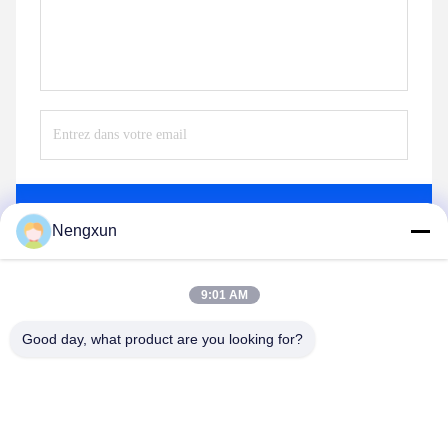
Envoyez
Nengxun
9:01 AM
Good day, what product are you looking for?
Nengxun Communication Technology Co.,Ltd.
lxy514626@outlook.com