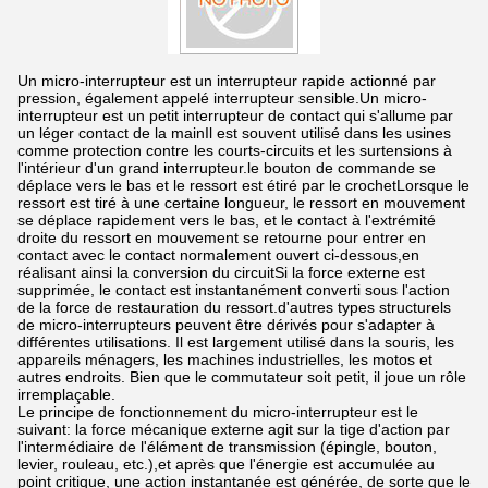
Un micro-interrupteur est un interrupteur rapide actionné par
pression, également appelé interrupteur sensible.Un micro-
interrupteur est un petit interrupteur de contact qui s'allume par
un léger contact de la mainIl est souvent utilisé dans les usines
comme protection contre les courts-circuits et les surtensions à
l'intérieur d'un grand interrupteur.le bouton de commande se
déplace vers le bas et le ressort est étiré par le crochetLorsque le
ressort est tiré à une certaine longueur, le ressort en mouvement
se déplace rapidement vers le bas, et le contact à l'extrémité
droite du ressort en mouvement se retourne pour entrer en
contact avec le contact normalement ouvert ci-dessous,en
réalisant ainsi la conversion du circuitSi la force externe est
supprimée, le contact est instantanément converti sous l'action
de la force de restauration du ressort.d'autres types structurels
de micro-interrupteurs peuvent être dérivés pour s'adapter à
différentes utilisations. Il est largement utilisé dans la souris, les
appareils ménagers, les machines industrielles, les motos et
autres endroits. Bien que le commutateur soit petit, il joue un rôle
irremplaçable.
Le principe de fonctionnement du micro-interrupteur est le
suivant: la force mécanique externe agit sur la tige d'action par
l'intermédiaire de l'élément de transmission (épingle, bouton,
levier, rouleau, etc.),et après que l'énergie est accumulée au
point critique, une action instantanée est générée, de sorte que le