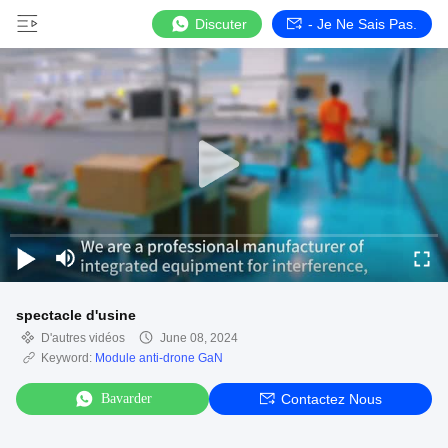
Discuter
- Je Ne Sais Pas.
spectacle d'usine
D'autres vidéos
June 08, 2024
Keyword:
Module anti-drone GaN
Bavarder
Contactez Nous