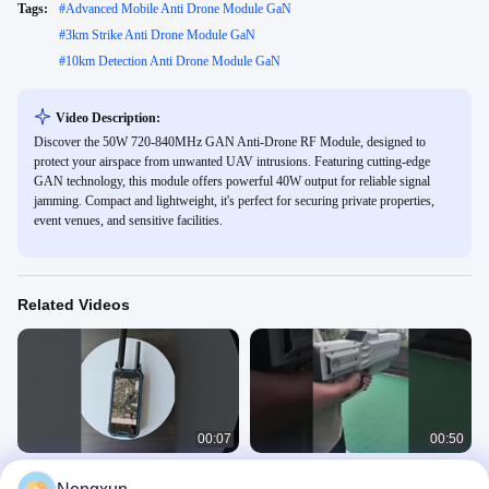
Tags:
#
Advanced Mobile Anti Drone Module GaN
#
3km Strike Anti Drone Module GaN
#
10km Detection Anti Drone Module GaN
Video Description:
Discover the 50W 720-840MHz GAN Anti-Drone RF Module, designed to
protect your airspace from unwanted UAV intrusions. Featuring cutting-edge
GAN technology, this module offers powerful 40W output for reliable signal
jamming. Compact and lightweight, it's perfect for securing private properties,
event venues, and sensitive facilities.
Related Videos
00:07
00:50
1
Équipement de frappe et de