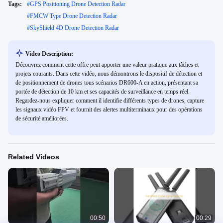
Tags:
#
GPS Positioning Drone Detection Radar
#
FMCW Type Drone Detection Radar
#
SkyShield 4D Drone Detection Radar
Video Description:
Découvrez comment cette offre peut apporter une valeur pratique aux tâches et
projets courants. Dans cette vidéo, nous démontrons le dispositif de détection et
de positionnement de drones tous scénarios DR600-A en action, présentant sa
portée de détection de 10 km et ses capacités de surveillance en temps réel.
Regardez-nous expliquer comment il identifie différents types de drones, capture
les signaux vidéo FPV et fournit des alertes multiterminaux pour des opérations
de sécurité améliorées.
Related Videos
00:50
00:29