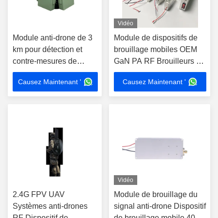
Vidéo
Module anti-drone de 3
Module de dispositifs de
km pour détection et
brouillage mobiles OEM
contre-mesures de
GaN PA RF Brouilleurs de
drones mobiles avancés
signaux GPS 1550-
Causez Maintenant '
Causez Maintenant '
1620MHz
Vidéo
2.4G FPV UAV
Module de brouillage du
Systèmes anti-drones
signal anti-drone Dispositif
RF Dispositif de
de brouillage mobile 40W