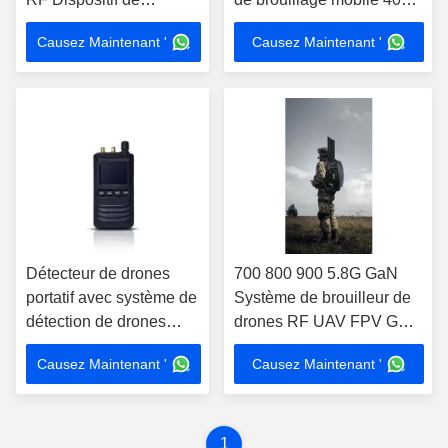
brouillage de voiture
2400-2500MHz FPV UAV
Causez Maintenant '
Causez Maintenant '
GaN Module 720-
C-UAS
1050MHz
Détecteur de drones
700 800 900 5.8G GaN
portatif avec système de
Système de brouilleur de
détection de drones
drones RF UAV FPV GPS
GaN Technology
720-1050MHz
Causez Maintenant '
Causez Maintenant '
1