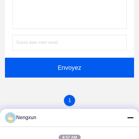
Envoyez
1
Nengxun
8:57 AM