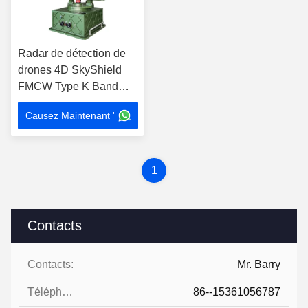
Radar de détection de
drones 4D SkyShield
FMCW Type K Band
Scanner mécanique
Causez Maintenant '
avec positionnement
GPS
1
Contacts
Contacts:
Mr. Barry
Téléphone:
86--15361056787