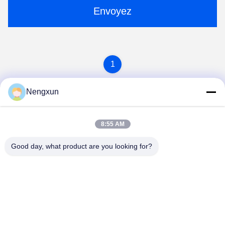
Envoyez
1
Nengxun
8:55 AM
Good day, what product are you looking for?
Nengxun Communication Technology Co.,Ltd.
lxy514626@outlook.com
86--15361056787
Adresse: 401, Jinxinuo Signal Connection Technology