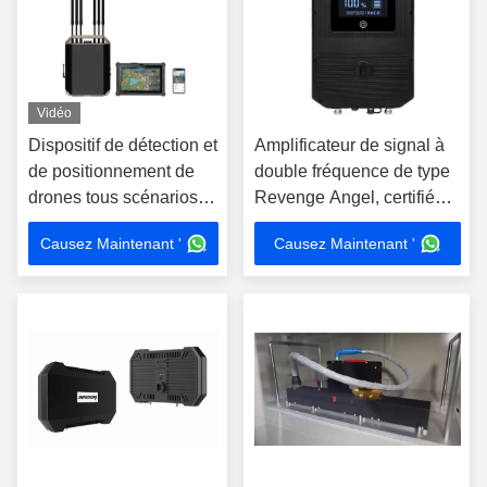
Vidéo
Dispositif de détection et
Amplificateur de signal à
de positionnement de
double fréquence de type
drones tous scénarios
Revenge Angel, certifié
DR600-A avec une
CE, capable d'améliorer
Causez Maintenant '
Causez Maintenant '
portée de détection de
les signaux sans fil
10 km, une plage de
fréquences de 70 MHz à
6,2 GHz et une
alimentation par batterie
au lithium