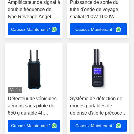
Amplificateur de signal à
Puissance de sortie du
double fréquence de
tube d'onde de voyage
type Revenge Angel,
spatial 200W-1000W
certifié CE, capable
largeur de bande Ku
Causez Maintenant '
Causez Maintenant '
d'améliorer les signaux
1GHz~10GHz
sans fil
Vidéo
Détecteur de véhicules
Système de détection de
aériens sans pilote de
drones portables de
650 g durable 4h
défense d'alerte précoce
Durabilité pour une
UAV FPV RF Autel Mavic
Causez Maintenant '
Causez Maintenant '
détection aérienne
3 Détecteur de signal anti-