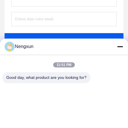
Envoyez
Nengxun
11:51 PM
Good day, what product are you looking for?
Nengxun Communication Technology Co.,Ltd.
lxy514626@outlook.com
86--15361056787
Adresse: 401, Jinxinuo Signal Connection Technology
Industrial Park, n° 50, rue Baolong 2, rue Baolong, district de