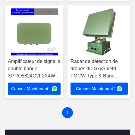
efficace
drone
Amplificateur de signal à
Radar de détection de
double bande
drones 4D SkyShield
XPRO5824G2F2X4W
FMCW Type K Band
X2 de Revenge Angel
Scanner mécanique avec
Causez Maintenant '
Causez Maintenant '
avec certification CE et
positionnement GPS
portée d'interception
allant jusqu'à 2 km
1