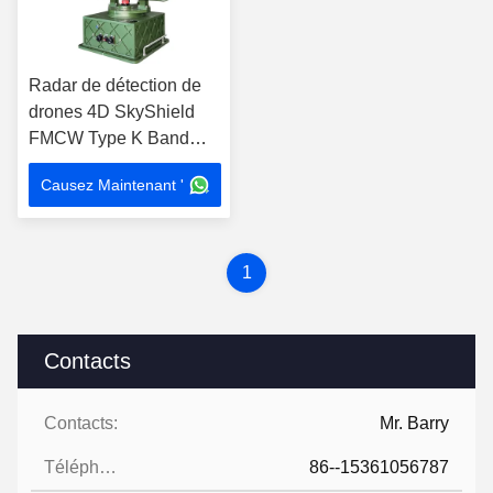
Radar de détection de
drones 4D SkyShield
FMCW Type K Band
Scanner mécanique
Causez Maintenant '
avec positionnement
GPS
1
Contacts
Contacts:
Mr. Barry
Téléphone:
86--15361056787