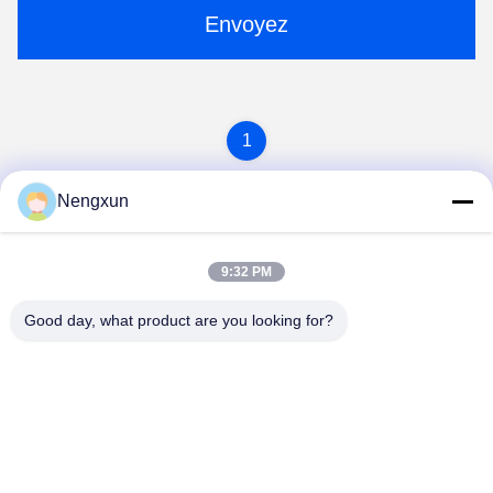
Envoyez
1
Nengxun
9:32 PM
Good day, what product are you looking for?
Nengxun Communication Technology Co.,Ltd.
lxy514626@outlook.com
86--15361056787
Adresse: 401, Jinxinuo Signal Connection Technology