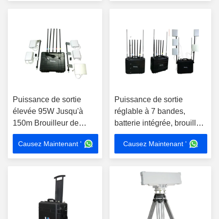
Puissance de sortie
Puissance de sortie
élevée 95W Jusqu'à
réglable à 7 bandes,
150m Brouilleur de
batterie intégrée, brouilleur
téléphone mobile + Wifi /
de signal, brouilleur
Causez Maintenant '
Causez Maintenant '
GPS / VHF UHF / 4G
cellulaire.
Brouilleur