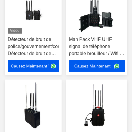
Vidéo
Détecteur de bruit de
Man Pack VHF UHF
police/gouvernement/convoi
signal de téléphone
Détecteur de bruit de
portable brouilleur / Wifi /
convoi 500-1000M
GPS L1,130W Max 5
Causez Maintenant '
Causez Maintenant '
Portable RCIED
bandes, 1 à 2 heures
Détecteur de bruit de
téléphone portable
Max800W