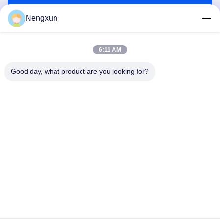
Envoyez
Nengxun
6:11 AM
Good day, what product are you looking for?
Nengxun Communication Technology Co.,Ltd.
lxy514626@outlook.com
86--15361056787
Adresse: 401, Jinxinuo Signal Connection Technology
Industrial Park, n° 50, rue Baolong 2, rue Baolong, district de
Longgang, ville de Shenzhen, province du Guangdong
Bonne qualité de la Chine Module anti-drone GaN