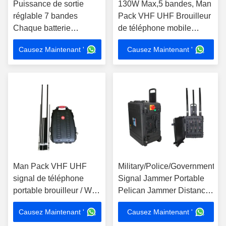
Puissance de sortie
130W Max,5 bandes, Man
réglable 7 bandes
Pack VHF UHF Brouilleur
Chaque batterie
de téléphone mobile
intégrée Brouilleur de
Wifi/GPS Brouilleur L1 1-2
Causez Maintenant '
Causez Maintenant '
signal de téléphone
heures
portable Brouilleur
cellulaire
Man Pack VHF UHF
Military/Police/Government/C
signal de téléphone
Signal Jammer Portable
portable brouilleur / Wifi
Pelican Jammer Distance
/ GPS L1,130W Max 5
de brouillage: 500 à
Causez Maintenant '
Causez Maintenant '
bandes, 1 à 2 heures
1000M 460W