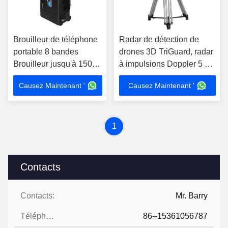
Brouilleur de téléphone
Radar de détection de
portable 8 bandes
drones 3D TriGuard, radar
Brouilleur jusqu'à 150m
à impulsions Doppler 5 km
Brouilleur Pelican 1560
pour les drones
Causez Maintenant '
Causez Maintenant '
Omni ou antennes
directionnelles
1
Contacts
Contacts:
Mr. Barry
Téléphone:
86--15361056787