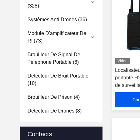
(328)
Systèmes Anti-Drones
(36)
Module D'amplificateur De
Rf
(73)
Brouilleur De Signal De
Vidéo
Téléphone Portable
(6)
Localisateu
Détecteur De Bruit Portable
portable H2
(10)
de surveil
altitude
Brouilleur De Prison
(4)
Cau
Détecteur De Drones
(8)
Contacts