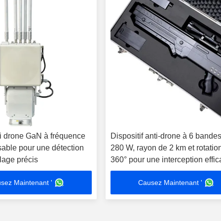
i drone GaN à fréquence
Dispositif anti-drone à 6 bande
sable pour une détection
280 W, rayon de 2 km et rotatio
llage précis
360° pour une interception effi
sez Maintenant '
Causez Maintenant '