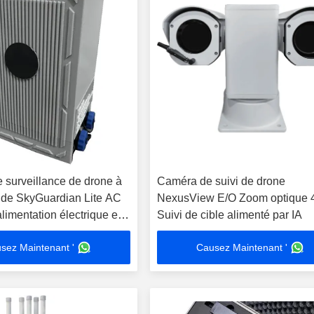
 surveillance de drone à
Caméra de suivi de drone
tude SkyGuardian Lite AC
NexusView E/O Zoom optique 
imentation électrique et
Suivi de cible alimenté par IA
rouillage avancés
sez Maintenant '
Causez Maintenant '