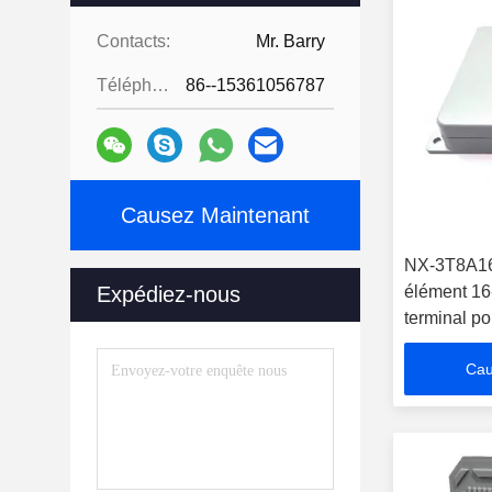
Contacts:
Mr. Barry
Téléphone:
86--15361056787
Causez Maintenant
NX-3T8A1
Expédiez-nous
élément 16
terminal po
satellite
Cau