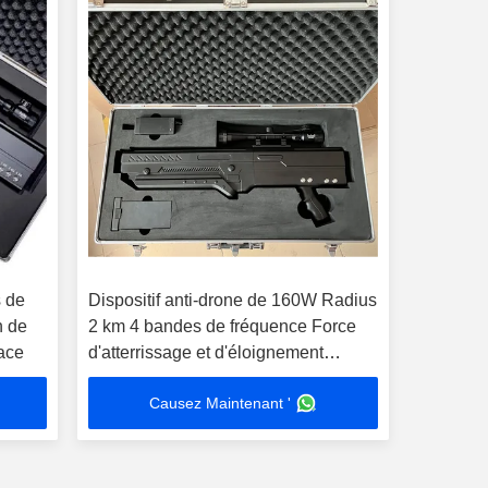
s de
Dispositif anti-drone de 160W Radius
n de
2 km 4 bandes de fréquence Force
cace
d'atterrissage et d'éloignement
Contre-mesures pour les drones
Causez Maintenant '
moyens