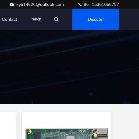
lxy514626@outlook.com
86--15361056787
Contact
Discuter
French