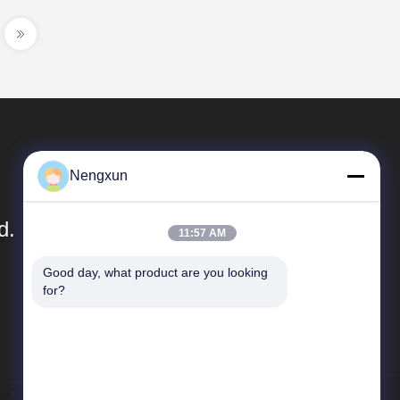
Nengxun
d.
11:57 AM
Good day, what product are you looking 
Liens Rapides
for?
Profil d'entreprise
Visite d'usine
Contrôle de qualité