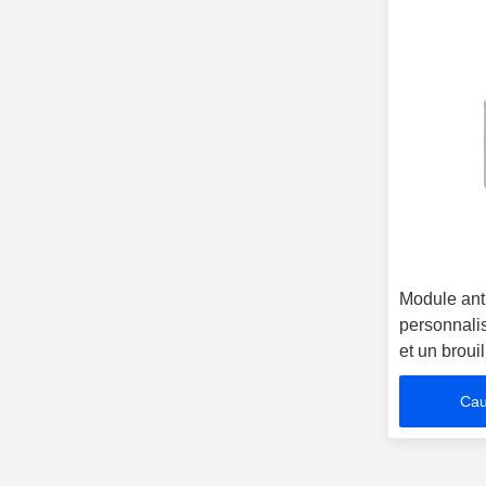
Module ant
personnali
et un broui
Cau