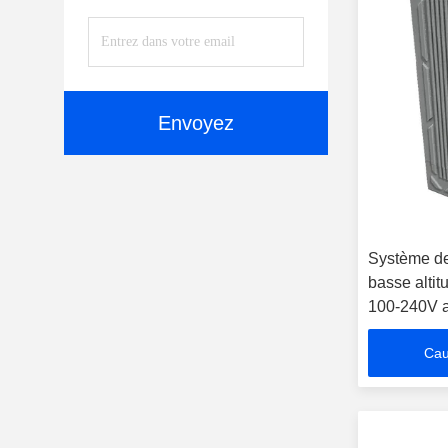
Envoyez
Système de
basse alti
100-240V al
modes de b
Cau