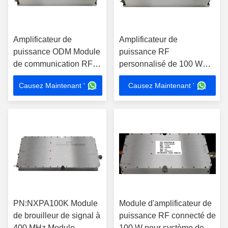
Amplificateur de
Amplificateur de
puissance ODM Module
puissance RF
de communication RF
personnalisé de 100 W
Anti Drone NXPA25
Module de brouilleur anti
Causez Maintenant '
Causez Maintenant '
520MHz
drone NXPA30 512MHz
PN:NXPA100K Module
Module d'amplificateur de
de brouilleur de signal à
puissance RF connecté de
400 MHz Module
100 W pour système de