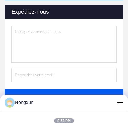
Expédiez-nous
Envoyez
Nengxun
8:53 PM