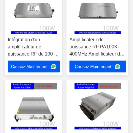
Intégration d'un
Amplificateur de
amplificateur de
puissance RF PA100K-
puissance RF de 100 W ️
400MHz Amplificateur de
Protection contre les
signal à haute intégration
Causez Maintenant '
Causez Maintenant '
températures de 80 °C
100W pour un usage
pour l'amplification du
professionnel
signal d'essai EMC
dans la bande UV 20-
512MHz