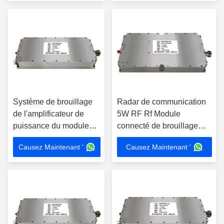
anti-UAV haute
bande
puissance avec
accessoires
Système de brouillage
Radar de communication
de l'amplificateur de
5W RF Rf Module
puissance du module
connecté de brouillage
d'oscillateur RF
NXPA 1,5 MHz à 200 MHz
Causez Maintenant '
Causez Maintenant '
NXPA30 678MHz