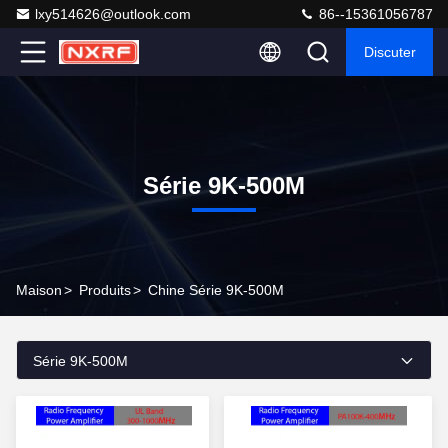
lxy514626@outlook.com
86--15361056787
Discuter
Série 9K-500M
Maison
>
Produits
>
Chine Série 9K-500M
Série 9K-500M