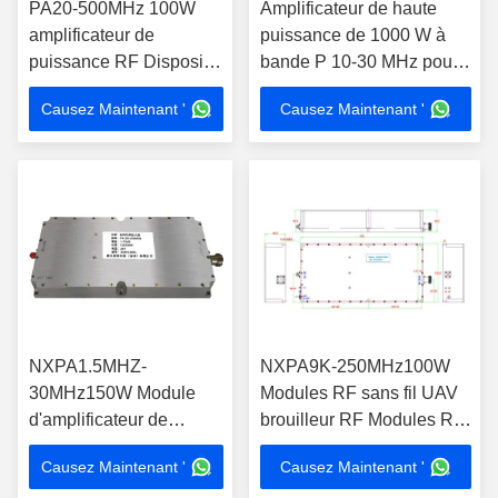
PA20-500MHz 100W
Amplificateur de haute
amplificateur de
puissance de 1000 W à
puissance RF Dispositif
bande P 10-30 MHz pour
à haute intégration pour
la radiodiffusion et la
Causez Maintenant '
Causez Maintenant '
les tests EMC et
communication HF
l'amplification du signal
NXPA1.5MHZ-
NXPA9K-250MHz100W
30MHz150W Module
Modules RF sans fil UAV
d'amplificateur de
brouilleur RF Modules RF
puissance RF portable
à haute puissance
Causez Maintenant '
Causez Maintenant '
Système anti-drone et
Amplificateur RF à large