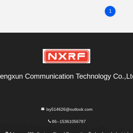
1
engxun Communication Technology Co.,Lt
lxy514626@outlook.com
86--15361056787