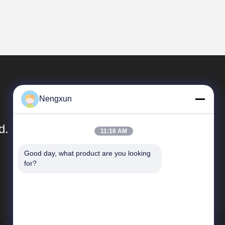
Nengxun
d.
11:16 AM
Good day, what product are you looking 
Liens Rapides
for?
Profil d'entreprise
Visite d'usine
Contrôle de qualité