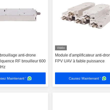
Vidéo
brouillage anti-drone
Module d'amplificateur anti-dro
quence RF brouilleur 600
FPV UAV à faible puissance
MHz
sez Maintenant '
Causez Maintenant '