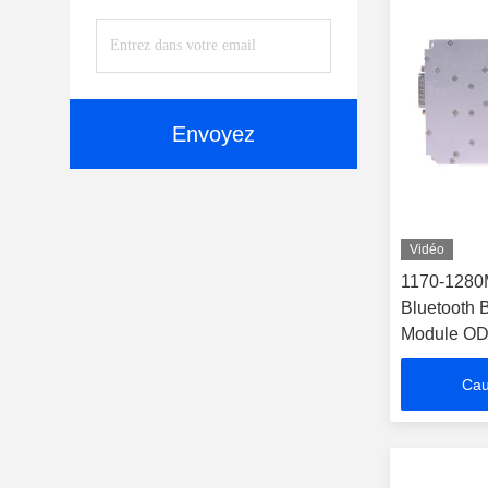
Envoyez
Vidéo
1170-1280
Bluetooth B
Module O
Cau