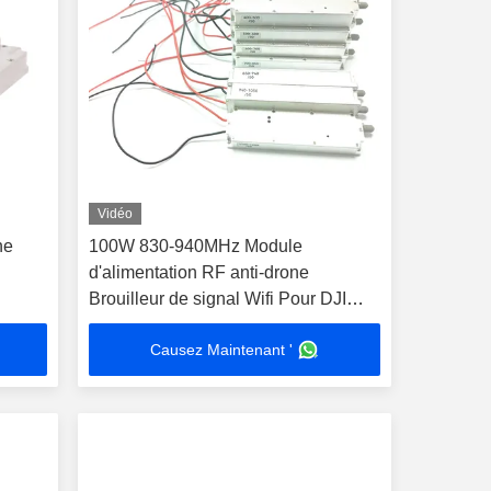
Vidéo
ne
100W 830-940MHz Module
d'alimentation RF anti-drone
Brouilleur de signal Wifi Pour DJI
Drone FPV UAV C-UAS
Causez Maintenant '