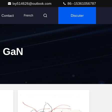
lxy514626@outlook.com
86--15361056787
Contact
Discuter
French
W GaN