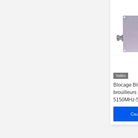
Vidéo
Blocage Bl
brouilleur
5150MHz-
Cau