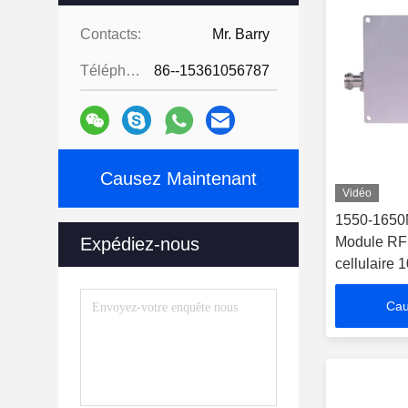
Contacts:
Mr. Barry
Téléphone:
86--15361056787
Causez Maintenant
Vidéo
1550-1650
Expédiez-nous
Module RF W
cellulaire
Cau