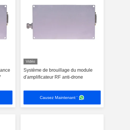
Vidéo
sance
Système de brouillage du module
W
d'amplificateur RF anti-drone
Causez Maintenant '