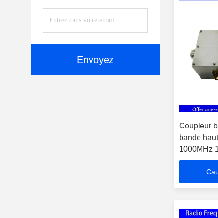
Envoyez
Coupleur bi
bande haut
1000MHz 1
RF / micro
Cau