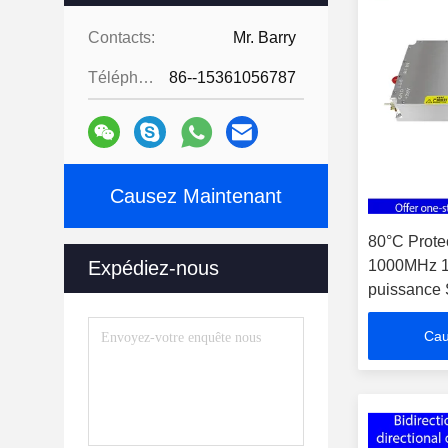
Contacts:
Mr. Barry
Téléphone:
86--15361056787
Causez Maintenant
80°C Prote
Expédiez-nous
1000MHz 1
puissance S
les contre
Cau
test EMC