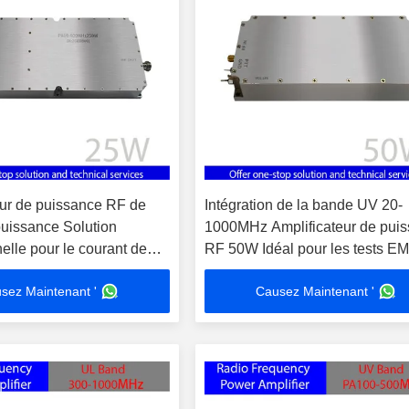
eur de puissance RF de
Intégration de la bande UV 20-
uissance Solution
1000MHz Amplificateur de pui
elle pour le courant de
RF 50W Idéal pour les tests E
20A Fréquence de
Amplification du signal Dans la
sez Maintenant '
Causez Maintenant '
ement 10MHz-600MHz
bande, la planéité du gain ≤3±