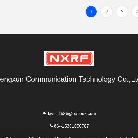
1
2
engxun Communication Technology Co.,Lt
lxy514626@outlook.com
86--15361056787