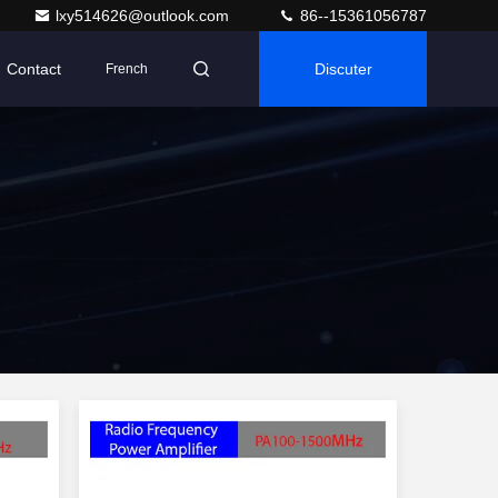
lxy514626@outlook.com
86--15361056787
Contact
Discuter
French