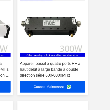
à
Appareil passif à quatre ports RF à
00MHz
haut débit à large bande à double
ion du
direction série 600-6000MHz
Causez Maintenant '