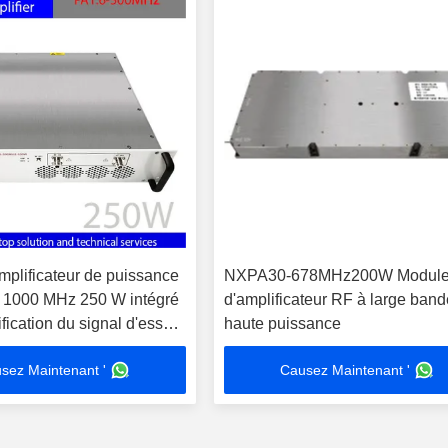
mplificateur de puissance
NXPA30-678MHz200W Modul
 1000 MHz 250 W intégré
d'amplificateur RF à large ban
ification du signal d'essai
haute puissance
e de travail 220 V
sez Maintenant '
Causez Maintenant '