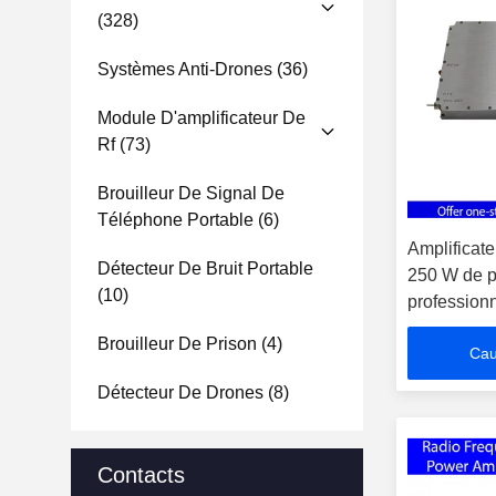
(328)
Systèmes Anti-Drones
(36)
Module D'amplificateur De
Rf
(73)
Brouilleur De Signal De
Téléphone Portable
(6)
Amplificat
Détecteur De Bruit Portable
250 W de p
(10)
professionn
travail ≤ 
Brouilleur De Prison
(4)
Cau
fonctionn
Détecteur De Drones
(8)
Contacts