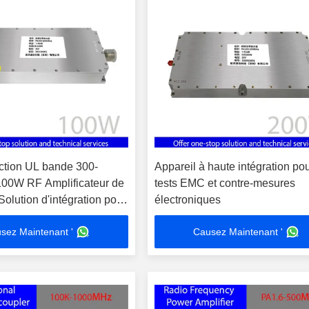
ction UL bande 300-
Appareil à haute intégration pou
00W RF Amplificateur de
tests EMC et contre-mesures
olution d'intégration pour
électroniques
-mesures électroniques de
sez Maintenant '
Causez Maintenant '