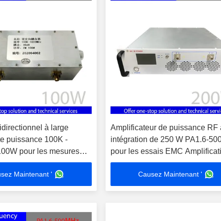
directionnel à large
Amplificateur de puissance RF 
e puissance 100K -
intégration de 250 W PA1.6-5
00W pour les mesures
pour les essais EMC Amplificat
-ondes
signal Porte d'entrée onde
sez Maintenant '
Causez Maintenant '
stationnaire ≤2.0