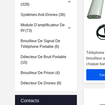
(328)
Systèmes Anti-Drones
(36)
Module D'amplificateur De
Rf
(73)
Brouilleur De Signal De
Téléphone Portable
(6)
Téléphone c
Détecteur De Bruit Portable
brouilleur
(10)
chaque band
prison brou
Brouilleur De Prison
(4)
Cau
Détecteur De Drones
(8)
Contacts