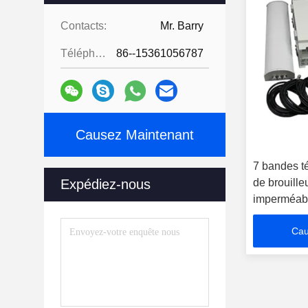
Contacts:
Mr. Barry
Téléphone:
86--15361056787
Causez Maintenant
7 bandes t
Expédiez-nous
de brouille
imperméable
Cau