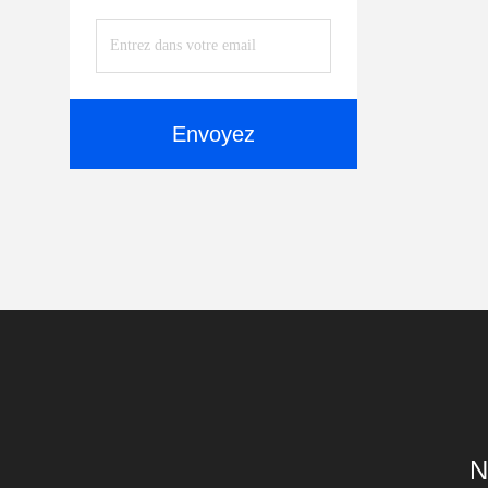
Envoyez
N