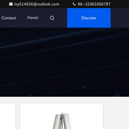
lxy514626@outlook.com
86--15361056787
Contact
Discuter
French