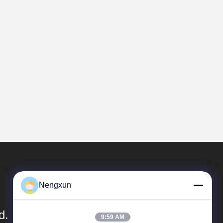
Nengxun
d.
9:59 AM