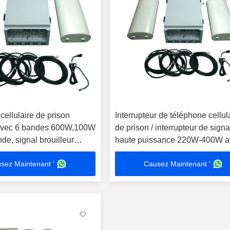
ellulaire de prison
Interrupteur de téléphone cellul
 avec 6 bandes 600W,100W
de prison / interrupteur de signa
e, signal brouilleur
haute puissance 220W-400W a
illeur RF brouilleur
antennes externes
sez Maintenant '
Causez Maintenant '