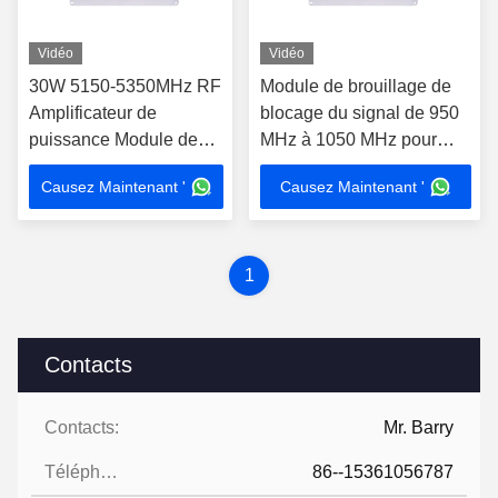
Vidéo
Vidéo
30W 5150-5350MHz RF
Module de brouillage de
Amplificateur de
blocage du signal de 950
puissance Module de
MHz à 1050 MHz pour
signal de brouilleur de
l'amplificateur de
Causez Maintenant '
Causez Maintenant '
signal UAV Pour DJI
puissance RF FPV UAV
Drone FPV C-UAS
DJI
1
Contacts
Contacts:
Mr. Barry
Téléphone:
86--15361056787