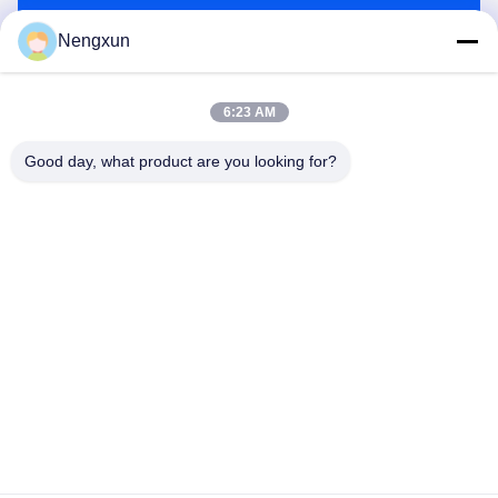
Envoyez
Nengxun
6:23 AM
Good day, what product are you looking for?
Nengxun Communication Technology Co.,Ltd.
lxy514626@outlook.com
86--15361056787
Adresse: 401, Jinxinuo Signal Connection Technology
Industrial Park, n° 50, rue Baolong 2, rue Baolong, district de
Longgang, ville de Shenzhen, province du Guangdong
Bonne qualité de la Chine Module anti-drone GaN