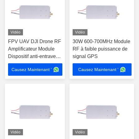
Vidéo
Vidéo
FPV UAV DJI Drone RF
30W 600-700MHz Module
Amplificateur Module
RF à faible puissance de
Dispositif anti-entrave
signal GPS
de voiture 720MHz-
Causez Maintenant '
Causez Maintenant '
840MHz
Vidéo
Vidéo