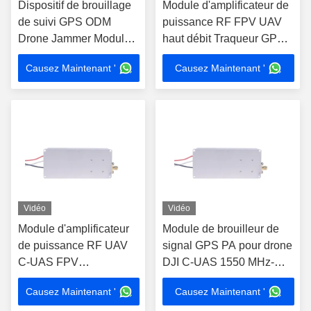
Dispositif de brouillage
Module d'amplificateur de
de suivi GPS ODM
puissance RF FPV UAV
Drone Jammer Module
haut débit Traqueur GPS
RF 420-450MHz
Dispositif de brouillage
Causez Maintenant '
Causez Maintenant '
30W 1170-1280MHz
Vidéo
Vidéo
Module d'amplificateur
Module de brouilleur de
de puissance RF UAV
signal GPS PA pour drone
C-UAS FPV
DJI C-UAS 1550 MHz-
personnalisé
1620 MHz
Causez Maintenant '
Causez Maintenant '