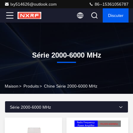
lxy514626@outlook.com
86--15361056787
Discuter
Série 2000-6000 MHz
Maison
>
Produits
>
Chine Série 2000-6000 MHz
Série 2000-6000 MHz