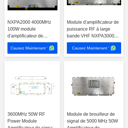
NXPA2000 4000MHz
Module d'amplificateur de
100W module
puissance RF à large
d'amplificateur de
bande VHF NXPA3000
puissance UHF système
6000MHz 100W
Causez Maintenant '
Causez Maintenant '
de brouillage RF
3600MHz 50W RF
Module de brouilleur de
Power Module
signal de 5000 MHz 50W
Amplificateur de signal
Amplificateur de