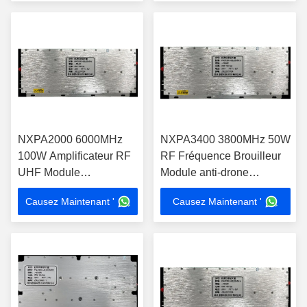
NXPA2000 6000MHz
NXPA3400 3800MHz 50W
100W Amplificateur RF
RF Fréquence Brouilleur
UHF Module
Module anti-drone
d'amplificateur à faible
personnalisé
Causez Maintenant '
Causez Maintenant '
puissance