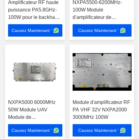
Amplificateur RF haute
NXPA5500-6200MHz-
puissance PA5.8GHz-
100W Module
100W pour le backhaul
d'amplificateur de
et la surveillance sans fil
puissance RF portable
Causez Maintenant '
Causez Maintenant '
Système anti-drone et anti-
UAV haute puissance
avec accessoires
NXPA5000 6000MHz
Module d'amplificateur RF
50W Module UAV
PA VHF 32V NXPA2000
Module de
3000MHz 100W
communication RF
Causez Maintenant '
Causez Maintenant '