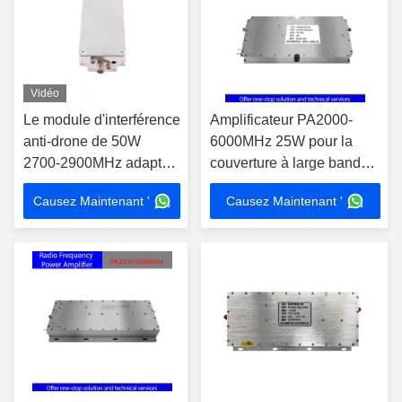
Vidéo
Le module d'interférence
Amplificateur PA2000-
anti-drone de 50W
6000MHz 25W pour la
2700-2900MHz adapté
couverture à large bande
aux prisons, module de
et la sortie à haut gain
Causez Maintenant '
Causez Maintenant '
nitrure de gallium
dans la communication à
personnalisé, prenant
haute fréquence
en charge plusieurs
fréquences