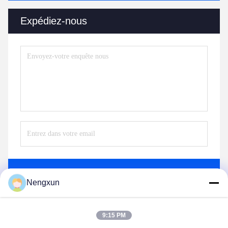
Expédiez-nous
Envoyez
Nengxun
9:15 PM