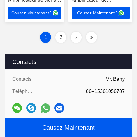
NXPA3300 OEM
puissance RF à large
Causez Maintenant '
Causez Maintenant '
bande NXPA4000
1
2
Contacts
Contacts:
Mr. Barry
Téléphone:
86--15361056787
Causez Maintenant