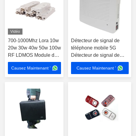
Vidéo
700-1000Mhz Lora 10w
Détecteur de signal de
20w 30w 40w 50w 100w
téléphone mobile 5G
RF LDMOS Module de
Détecteur de signal de
source de bruit VCO
téléphone mobile / Wifi
Causez Maintenant '
Causez Maintenant '
anti-drone Système de
Détecteur de signal de
suppression des drones
téléphone mobile 8-10
bandes Antennes cachées
5G Prêt, télécommande IR