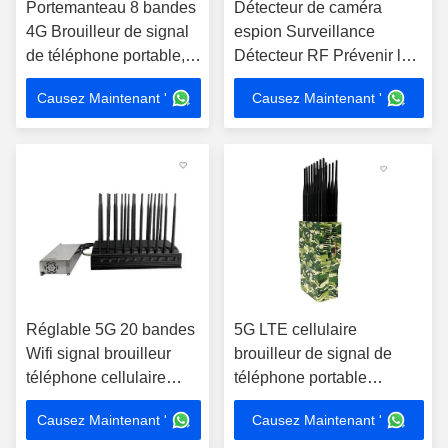
Portemanteau 8 bandes
Détecteur de caméra
4G Brouilleur de signal
espion Surveillance
de téléphone portable,
Détecteur RF Prévenir le
Brouilleur GPS Wifi
voleur avec une alarme
Causez Maintenant '
Causez Maintenant '
Brouilleur UHF VHF
sonore
avec télécommande
Réglable 5G 20 bandes
5G LTE cellulaire
Wifi signal brouilleur
brouilleur de signal de
téléphone cellulaire
téléphone portable
GPS UHF VHF
Batterie 16000 mAH
Causez Maintenant '
Causez Maintenant '