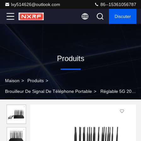
lxy514626@outlook.com
86--15361056787
Discuter
Produits
Maison
>
Produits
>
Brouilleur De Signal De Téléphone Portable
>
Réglable 5G 20
bandes Wifi signal brouilleur téléphone cellulaire GPS UHF VHF