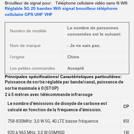
Brouilleur de signal pour:
Téléphone cellulaire vidéo sans fil Wifi
Réglable 5G 20 bandes Wifi signal brouilleur téléphone
cellulaire GPS UHF VHF
Le nombre de personnes
Numéro de modèle
concernées est le suivant:
Nom de marque
- Je ne sais pas.
l'origine
Chine
Les petites commandes
Accepté
Principales spécifications/ Caractéristiques particulières:
Puissance de sortie réglable par bande/canal, puissance de
sortie maximale à 0 (STOP)
2 à 5 mètres avec télécommande infrarouge
Le nombre d'émissions de dioxyde de carbone est
CPB-
calculé en fonction de la fréquence d'émission.
758-830MHz: 3,0 W 5G, 4G LTE basse fréquence
850-
920 à 965 MHz: 3,0 W GSM900
1800-