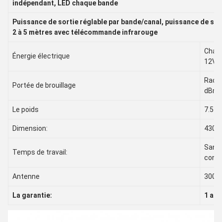
indépendant, LED chaque bande
Puissance de sortie réglable par bande/canal, puissance de sor
2 à 5 mètres avec télécommande infrarouge
Charg
Énergie électrique
12V (
Radiu
Portée de brouillage
dBm@
Le poids
7.5 K
Dimension:
430*
Sans 
Temps de travail:
contin
Antenne
300 
La garantie:
1 an