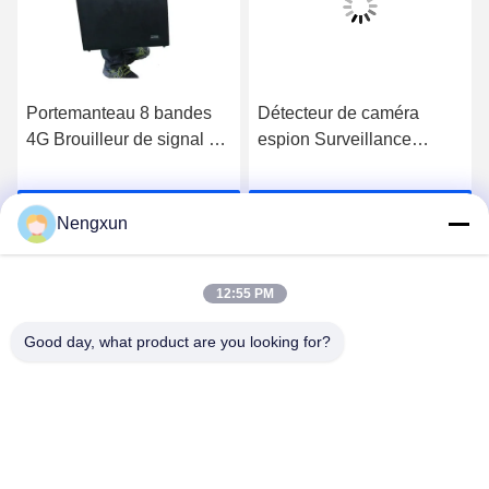
Portemanteau 8 bandes
Détecteur de caméra
4G Brouilleur de signal de
espion Surveillance
téléphone portable,
Détecteur RF Prévenir le
Brouilleur GPS Wifi
voleur avec une alarme
Causez Maintenant
Causez Maintenant
Brouilleur UHF VHF avec
sonore
Nengxun
télécommande
12:55 PM
Good day, what product are you looking for?
Nengxun Communication Technology Co.,Ltd.
lxy514626@outlook.com
86--15361056787