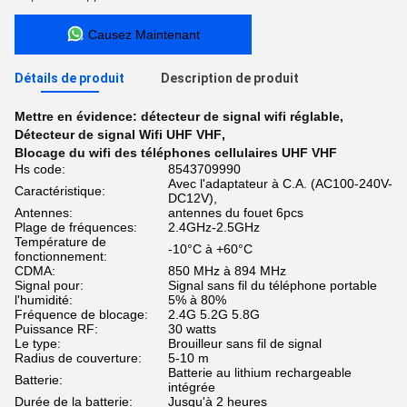
Causez Maintenant
Détails de produit
Description de produit
Mettre en évidence:
détecteur de signal wifi réglable
,
Détecteur de signal Wifi UHF VHF
,
Blocage du wifi des téléphones cellulaires UHF VHF
Hs code:
8543709990
Avec l'adaptateur à C.A. (AC100-240V-
Caractéristique:
DC12V),
Antennes:
antennes du fouet 6pcs
Plage de fréquences:
2.4GHz-2.5GHz
Température de
-10°C à +60°C
fonctionnement:
CDMA:
850 MHz à 894 MHz
Signal pour:
Signal sans fil du téléphone portable
l'humidité:
5% à 80%
Fréquence de blocage:
2.4G 5.2G 5.8G
Puissance RF:
30 watts
Le type:
Brouilleur sans fil de signal
Radius de couverture:
5-10 m
Batterie au lithium rechargeable
Batterie:
intégrée
Durée de la batterie:
Jusqu'à 2 heures