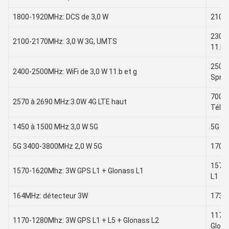
1800-1920MHz: DCS de 3,0 W
2100
2300-
2100-2170MHz: 3,0 W 3G, UMTS
11.b 
2500
2400-2500MHz: WiFi de 3,0 W 11.b et g
Sprin
700-8
2570 à 2690 MHz:3.0W 4G LTE haut
Télép
1450 à 1500 MHz 3,0 W 5G
5G 6
5G 3400-3800MHz 2,0 W 5G
1700
1570
1570-1620Mhz: 3W GPS L1 + Glonass L1
L1
164MHz: détecteur 3W
173M
1170-
1170-1280Mhz: 3W GPS L1 + L5 + Glonass L2
Glona