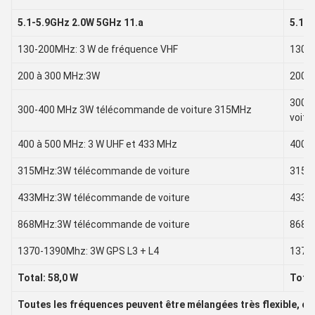
5.1-5.9GHz 2.0W 5GHz 11.a
5.1-5
130-200MHz: 3 W de fréquence VHF
130-2
200 à 300 MHz:3W
200 
300-
300-400 MHz 3W télécommande de voiture 315MHz
voit
400 à 500 MHz: 3 W UHF et 433 MHz
400 à
315MHz:3W télécommande de voiture
315M
433MHz:3W télécommande de voiture
433M
868MHz:3W télécommande de voiture
868M
1370-1390Mhz: 3W GPS L3 + L4
1370-
Total: 58,0 W
Total
Toutes les fréquences peuvent être mélangées très flexible, 