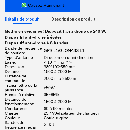
Causez Maintenant
Détails de produit
Description de produit
Mettre en évidence:
Dispositif anti-drone de 240 W
,
Dispositif anti-drone à éviter
,
Dispositif anti-drone à 8 bandes
Bande de fréquence
GPS L1/GLONASS L1
de soutien:
Type d'antenne:
Direction ou omni-direction
Laine:
< 10="" mg="">
Dimension:
380*190*550 mm
Distance:
1500 à 2000 M
Distance de
2000 m à 2500 m
commande:
Transmettre de la
≥50W
puissance:
Humidité relative:
35~85%
Distance de
1500 à 2000 M
fonctionnement:
L'endurance:
60 à 90 minutes
Charge:
29.4V Adaptateur de chargeur
Couleur:
Couleur grise
Bandes de
X, KU
fréquences radar: