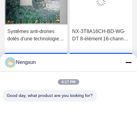
Systèmes anti-drones
NX-3T8A16CH-BD-WG-
dotés d'une technologie
DT 8-élément 16-channel
de simulation de signaux
anti-jamming terminal
par satellite de navigation
pour la navigation par
Causez Maintenant
Causez Maintenant
pour un port compact et
satellite
Nengxun
des performances élevées
4:17 PM
Good day, what product are you looking for?
Nengxun Communication Technology Co.,Ltd.
lxy514626@outlook.com
86--15361056787