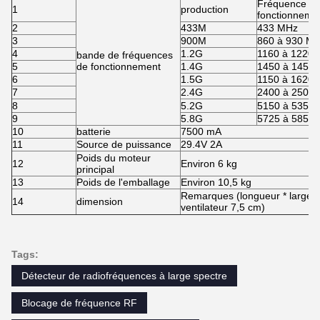
Fréquence d
1
production
fonctionneme
2
433M
433 MHz
3
900M
860 à 930 M
4
1.2G
1160 à 1220
bande de fréquences
5
de fonctionnement
1.4G
1450 à 1450
6
1.5G
1150 à 1620
7
2.4G
2400 à 2500
8
5.2G
5150 à 5350
9
5.8G
5725 à 5850
10
batterie
7500 mA
11
Source de puissance
29.4V 2A
Poids du moteur
12
Environ 6 kg
principal
13
Poids de l'emballage
Environ 10,5 kg
Remarques (longueur * largeur 
14
dimension
ventilateur 7,5 cm)
Tags:
Détecteur de radiofréquences à large spectre
Blocage de fréquence RF