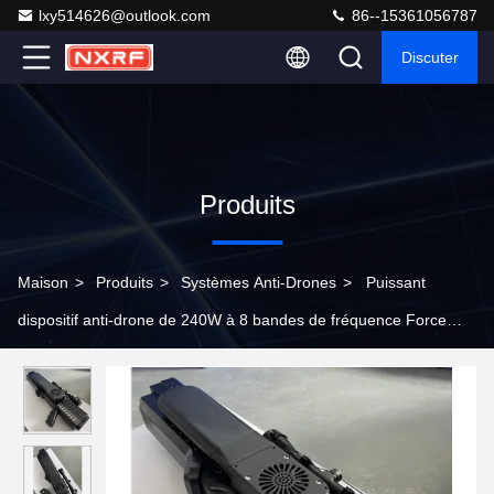
lxy514626@outlook.com
86--15361056787
Discuter
Produits
Maison
>
Produits
>
Systèmes Anti-Drones
>
Puissant
dispositif anti-drone de 240W à 8 bandes de fréquence Force
d'atterrissage et d'évacuation des drones Contre-mesures dans
un rayon de 2 km