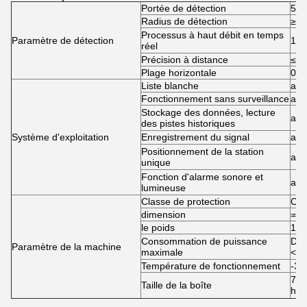
Portée de détection
50 
Radius de détection
≥ 5
Processus à haut débit en temps
Paramètre de détection
16
réel
Précision à distance
≤ 
Plage horizontale
0 à
Liste blanche
avo
Fonctionnement sans surveillance
avo
Stockage des données, lecture
avo
des pistes historiques
Système d'exploitation
Enregistrement du signal
avo
Positionnement de la station
avo
unique
Fonction d'alarme sonore et
avo
lumineuse
Classe de protection
Cla
dimension
= 5
le poids
14 
Consommation de puissance
Dét
Paramètre de la machine
maximale
< 7
Température de fonctionnement
-30
700
Taille de la boîte
hau