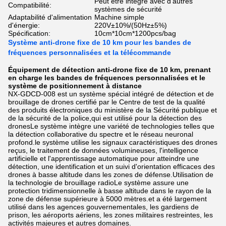
Peut être intégré avec d'autres
Compatibilité:
systèmes de sécurité
Adaptabilité d'alimentation
Machine simple
d'énergie:
220V±10%/(50Hz±5%)
Spécification:
10cm*10cm*1200pcs/bag
Système anti-drone fixe de 10 km pour les bandes de
fréquences personnalisées et la télécommande
Équipement de détection anti-drone fixe de 10 km, prenant
en charge les bandes de fréquences personnalisées et le
système de positionnement à distance
NX-GDCD-008 est un système spécial intégré de détection et de
brouillage de drones certifié par le Centre de test de la qualité
des produits électroniques du ministère de la Sécurité publique et
de la sécurité de la police,qui est utilisé pour la détection des
dronesLe système intègre une variété de technologies telles que
la détection collaborative du spectre et le réseau neuronal
profond.le système utilise les signaux caractéristiques des drones
reçus, le traitement de données volumineuses, l'intelligence
artificielle et l'apprentissage automatique pour atteindre une
détection, une identification et un suivi d'orientation efficaces des
drones à basse altitude dans les zones de défense.Utilisation de
la technologie de brouillage radioLe système assure une
protection tridimensionnelle à basse altitude dans le rayon de la
zone de défense supérieure à 5000 mètres.et a été largement
utilisé dans les agences gouvernementales, les gardiens de
prison, les aéroports aériens, les zones militaires restreintes, les
activités majeures et autres domaines.