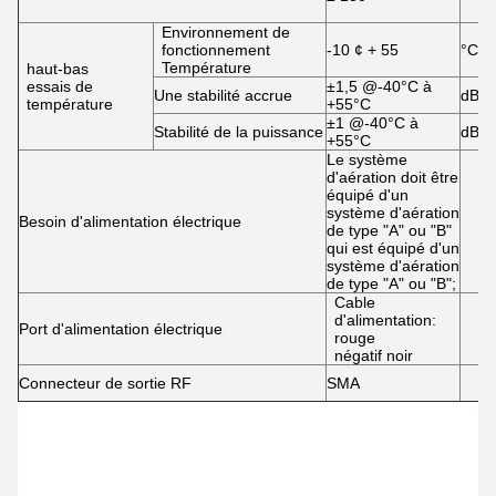
Environnement de
fonctionnement
-10 ¢ + 55
°C
Température
haut-bas
essais de
±1,5 @-40°C à
Une stabilité accrue
dB
température
+55°C
±1 @-40°C à
Stabilité de la puissance
dB
+55°C
Le système
d'aération doit être
équipé d'un
système d'aération
Besoin d'alimentation électrique
de type "A" ou "B"
qui est équipé d'un
système d'aération
de type "A" ou "B";
Cable
d'alimentation:
Port d'alimentation électrique
rouge
négatif noir
Connecteur de sortie RF
SMA