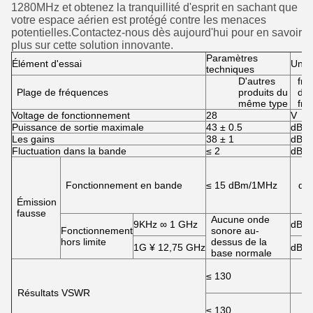
1280MHz et obtenez la tranquillité d'esprit en sachant que
votre espace aérien est protégé contre les menaces
potentielles.Contactez-nous dès aujourd'hui pour en savoir
plus sur cette solution innovante.
Paramètres
Élément d'essai
Unit
techniques
D'autres
fré
Plage de fréquences
produits du
de
même type
fré
Voltage de fonctionnement
28
V
Puissance de sortie maximale
43 ± 0.5
dBm
Les gains
38 ± 1
dB
Fluctuation dans la bande
≤ 2
dB
Fonctionnement en bande
≤ 15 dBm/1MHz
dB
Émission
fausse
Aucune onde
9KHz ∞ 1 GHz
dBm
Fonctionnement
sonore au-
hors limite
dessus de la
1G ¥ 12,75 GHz
dBm
base normale
≤ 130
Résultats VSWR
≤ 130