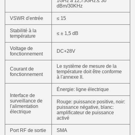
1GHz à 12,75GHz:≤ 30
dBm/30KHz
VSWR d'entrée
≤ 15
Stabilité à la
≤ ± 1,5 dB
température
Voltage de
DC+28V
fonctionnement
Le système de mesure de la
Courant de
température doit être conforme
fonctionnement
à l'annexe II.
Énergie: ligne électrique
Interface de
surveillance de
Rouge: puissance positive, noir:
l'alimentation
puissance négative, blanc:
électrique
amplificateur de puissance
activé
Port RF de sortie
SMA