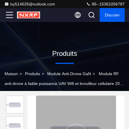
lxy514626@outlook.com
86--15361056787
Discuter
Produits
Maison
>
Produits
>
Module Anti-Drone GaN
>
Module RF
anti-drone à faible puissance UAV Wifi et brouilleur cellulaire 20W
433 420-450MHz