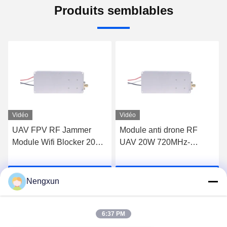
Produits semblables
Vidéo
Vidéo
UAV FPV RF Jammer
Module anti drone RF
Module Wifi Blocker 20W
UAV 20W 720MHz-
600MHz à 700MHz
840MHz FPV C-UAS
Drone Wifi Bluetooth
Causez Maintenant
Causez Maintenant
Brouilleur
Nengxun
6:37 PM