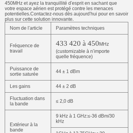
450MHz et ayez la tranquillité d'esprit en sachant que
votre espace aérien est protégé contre les menaces
potentielles.Contactez-nous dès aujourd'hui pour en savoir
plus sur cette solution innovante.
Nom de l'article
Paramètres techniques
433 420 à 450
MHz
Fréquence de
travail
(customizable à n'importe
quelle fréquence)
Puissance de
44 ± 1 dBm
sortie saturée
Les gains
44 ± 2 dB
Fluctuation dans
≤ 2,0 dB
la bande
9 kHz à 1 GHz:≤-36 dBm/30
kHz
Extérieur à la
bande