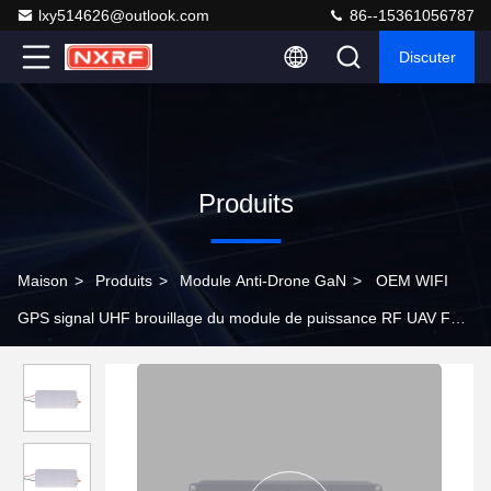
lxy514626@outlook.com
86--15361056787
Discuter
Produits
Maison
>
Produits
>
Module Anti-Drone GaN
>
OEM WIFI
GPS signal UHF brouillage du module de puissance RF UAV FPV
Drone 20W 5725-5850MHz