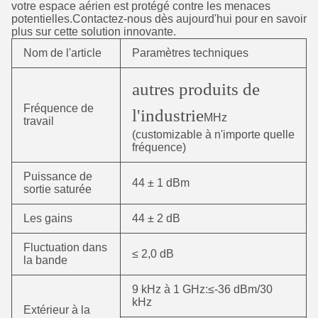
votre espace aérien est protégé contre les menaces
potentielles.Contactez-nous dès aujourd'hui pour en savoir
plus sur cette solution innovante.
Nom de l'article
Paramètres techniques
autres produits de
Fréquence de
l'industrie
MHz
travail
(customizable à n'importe quelle
fréquence)
Puissance de
44 ± 1 dBm
sortie saturée
Les gains
44 ± 2 dB
Fluctuation dans
≤ 2,0 dB
la bande
9 kHz à 1 GHz:≤-36 dBm/30
kHz
Extérieur à la