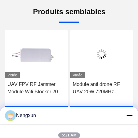
Produits semblables
Vidéo
Vidéo
UAV FPV RF Jammer
Module anti drone RF
Module Wifi Blocker 20W
UAV 20W 720MHz-
600MHz à 700MHz
840MHz FPV C-UAS
Drone Wifi Bluetooth
Causez Maintenant
Causez Maintenant
Brouilleur
Nengxun
5:21 AM