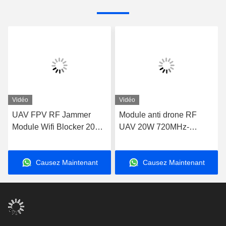
Vidéo
Vidéo
UAV FPV RF Jammer
Module anti drone RF
Module Wifi Blocker 20W
UAV 20W 720MHz-
600MHz à 700MHz
840MHz FPV C-UAS
Drone Wifi Bluetooth
Causez Maintenant
Causez Maintenant
Brouilleur