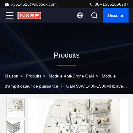
lxy514626@outlook.com
86--15361056787
Discuter
Produits
Maison
>
Produits
>
Module Anti-Drone GaN
>
Module
d'amplificateur de puissance RF GaN 50W 1400-1500MHz avec
taille compacte 130*45*18mm pour l'interférence UAV