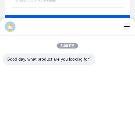
Envoyez
Nengxun
5:06 PM
Produits semblables
Good day, what product are you looking for?
Vidéo
Vidéo
UAV FPV RF Jammer
Module anti drone RF
Module Wifi Blocker 20W
UAV 20W 720MHz-