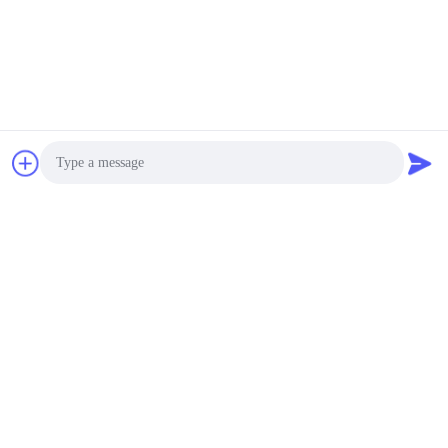
Vidéo
Vidéo
UAV FPV RF Jammer
Module anti drone RF
Module Wifi Blocker 20W
UAV 20W 720MHz-
600MHz à 700MHz
840MHz FPV C-UAS
Drone Wifi Bluetooth
Causez Maintenant
Causez Maintenant
Brouilleur
Photo
Video Call
Audio Call
Nengxun Communication Technology Co.,Ltd.