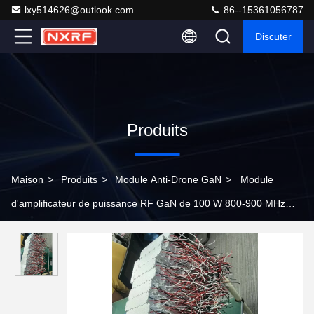
lxy514626@outlook.com
86--15361056787
Discuter
Produits
Maison
>
Produits
>
Module Anti-Drone GaN
>
Module
d'amplificateur de puissance RF GaN de 100 W 800-900 MHz
pour l'interférence des drones avec un circulateur intégré et un
module LoRa