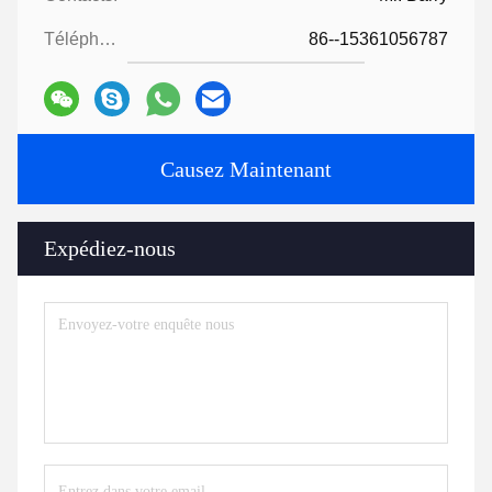
Téléphone:
86--15361056787
Causez Maintenant
Expédiez-nous