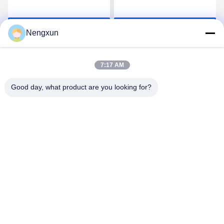
600MHz à 700MHz
840MHz FPV C-UAS
Drone Wifi Bluetooth
Causez Maintenant
Causez Maintenant
Brouilleur
Nengxun
7:17 AM
Good day, what product are you looking for?
Nengxun Communication Technology Co.,Ltd.
lxy514626@outlook.com
86--15361056787
Adresse: 401, Jinxinuo Signal Connection Technology
Industrial Park, n° 50, rue Baolong 2, rue Baolong, district de
Longgang, ville de Shenzhen, province du Guangdong