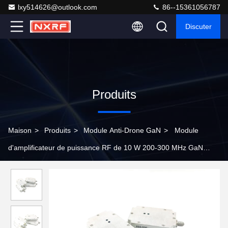
lxy514626@outlook.com
86--15361056787
Discuter
Produits
Maison
>
Produits
>
Module Anti-Drone GaN
>
Module
d'amplificateur de puissance RF de 10 W 200-300 MHz GaN
avec circulateur intégré pour l'interférence des drones