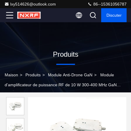
lxy514626@outlook.com
86--15361056787
Discuter
Produits
Maison
>
Produits
>
Module Anti-Drone GaN
>
Module
d'amplificateur de puissance RF de 10 W 300-400 MHz GaN
avec circulateur intégré pour l'interférence des drones