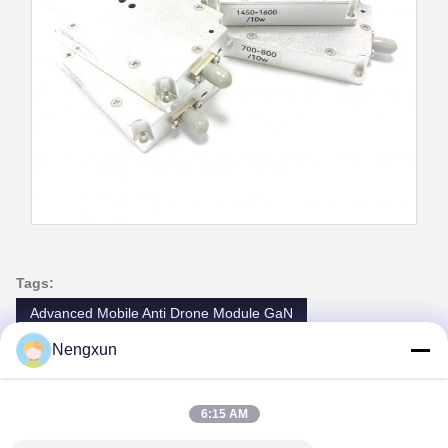
Tags:
Advanced Mobile Anti Drone Module GaN
Nengxun
3km Strike Anti Drone Module GaN
10km Detection Anti Drone Module GaN
6:15 AM