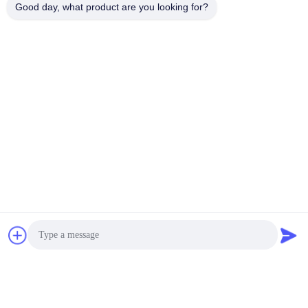
Contacts
Good day, what product are you looking for?
Contacts:
Mr. Barry
Téléphone:
86--15361056787
Causez Maintenant
Expédiez-nous