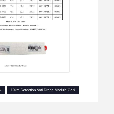
N
10km Detection Anti Drone Module GaN