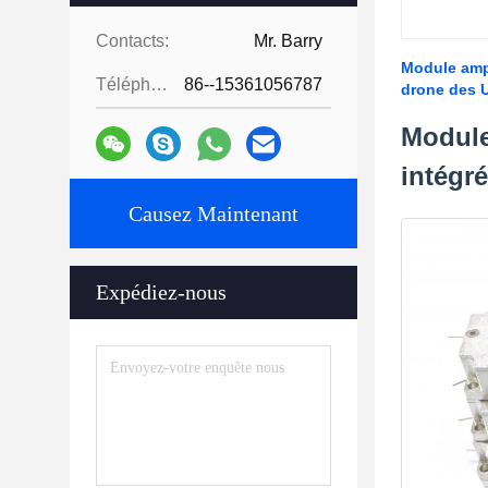
Contacts:
Mr. Barry
Module ampl
Téléphone:
86--15361056787
drone des 
Module
intégr
Causez Maintenant
Expédiez-nous