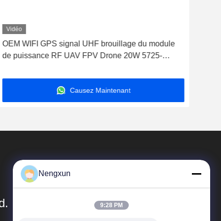
Vidéo
Vid
OEM WIFI GPS signal UHF brouillage du module
Mod
de puissance RF UAV FPV Drone 20W 5725-
535
5850MHz
Causez Maintenant
Nengxun
d.
9:28 PM