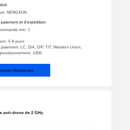
ons d'interférence et anti-drone des UAV
duit
que: NENGXUN
 paiement et d'expédition
commande min: 1
ison: 5-8 jours
 paiement: LC, D/A, D/P, T/T, Western Union,
pprovisionnement: 1000
Causez Maintenant
 anti-drone de 2 GHz
,