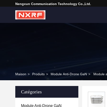
Nengxun Communication Technology Co.,Ltd.
Maison
>
Produits
>
Module Anti-Drone GaN
>
Module a
Catégories
Module Anti-Drone GaN