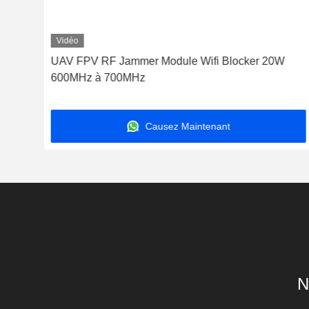
Vidéo
our
UAV FPV RF Jammer Module Wifi Blocker 20W
ge
600MHz à 700MHz
Causez Maintenant
N