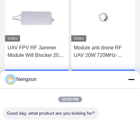
Vidéo
Vidéo
UAV FPV RF Jammer
Module anti drone RF
Module Wifi Blocker 20W
UAV 20W 720MHz-
600MHz à 700MHz
840MHz FPV C-UAS
Drone Wifi Bluetooth
Causez Maintenant
Causez Maintenant
Brouilleur
Nengxun
10:05 PM
Good day, what product are you looking for?
Nengxun Communication Technology Co.,Ltd.
lxy514626@outlook.com