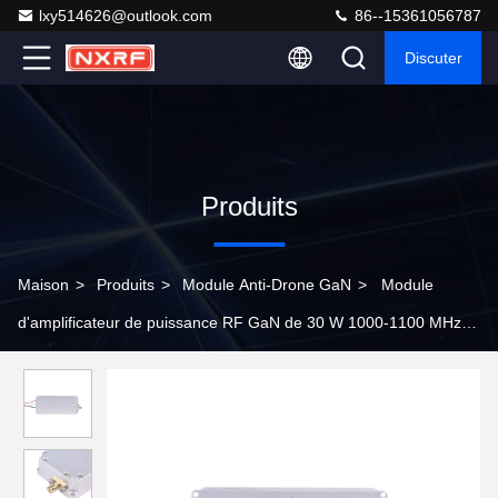
lxy514626@outlook.com
86--15361056787
Discuter
Produits
Maison
>
Produits
>
Module Anti-Drone GaN
>
Module
d'amplificateur de puissance RF GaN de 30 W 1000-1100 MHz
avec circulateur intégré pour l'interférence des drones