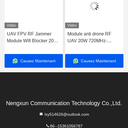
Vidéo
Vidéo
UAV FPV RF Jammer
Module anti drone RF
Module Wifi Blocker 20W
UAV 20W 720MHz-
600MHz à 700MHz
840MHz FPV C-UAS
Drone Wifi Bluetooth
Causez Maintenant
Causez Maintenant
Brouilleur
Nengxun Communication Technology Co.,Ltd.
lxy514626@outlook.com
86--15361056787