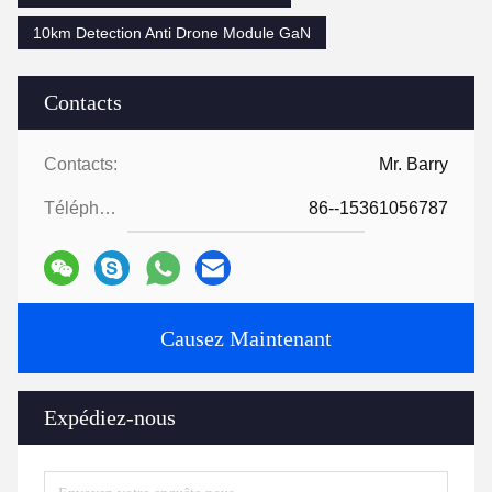
10km Detection Anti Drone Module GaN
Contacts
Contacts:
Mr. Barry
Téléphone:
86--15361056787
Causez Maintenant
Expédiez-nous