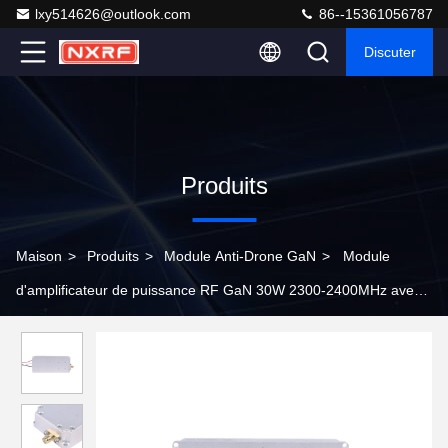
lxy514626@outlook.com
86--15361056787
Discuter
Produits
Maison
>
Produits
>
Module Anti-Drone GaN
>
Module
d'amplificateur de puissance RF GaN 30W 2300-2400MHz avec
circulateur intégré pour l'interférence des drones