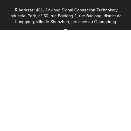
Adresse: 401, Jinxinuo Signal Connection Technology
Industrial Park, n° 50, rue Baolong 2, rue Baolong, district de
Longgang, ville de Shenzhen, province du Guangdong
Bonne qualité de la Chine Module anti-drone GaN
Fournisseur. © de Copyright 2024-2026 Nengxun
Communication Technology Co.,Ltd. . Tous droits réservés.
11:03 AM
Good day, what product are you looking for?
is typing
Photo
Video Call
Audio Call